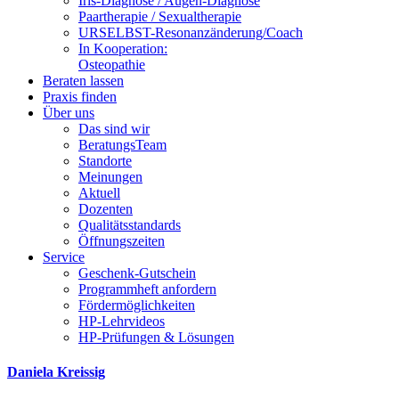
Iris-Diagnose / Augen-Diagnose
Paartherapie / Sexualtherapie
URSELBST-Resonanzänderung/Coach
In Kooperation:
Osteopathie
Beraten lassen
Praxis finden
Über uns
Das sind wir
BeratungsTeam
Standorte
Meinungen
Aktuell
Dozenten
Qualitätsstandards
Öffnungszeiten
Service
Geschenk-Gutschein
Programmheft anfordern
Fördermöglichkeiten
HP-Lehrvideos
HP-Prüfungen & Lösungen
Daniela Kreissig