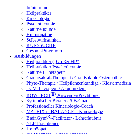
Infotermine
Heilpraktiker
Kinesiologie
Psychotherapie
Naturheilkunde
Homöopathie
Selbstwirksamkeit
KURSSUCHE
Gesamt-Programm
Ausbildungen
Heilpraktiker („Großer HP“)
Heilpraktiker Psychotherapie
Naturheil-Therapeut
Craniosakral-Therapeut / Cranisakrale Osteopathie
Phyto-Therapie / Heilpflanzenkundige / Klostermedizin
TCM-Therapeut / Akupunkteur
(R)
BOWTECH
-Anwender/Practitioner
Systemischer Berater / SiB-Coach
Professioneller Kinesiologie-Coach
MATRIX in BALANCE – Kinesiologie
(R)
BrainGym
-Facilitator / Lehrerlaubnis
NLP-Practitioner
Homöopath