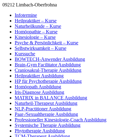
09212 Limbach-Oberfrohna
Infotermine
Heilpraktiker – Kurse
Naturheilkunde – Kurse
Homöopathie – Kurse
Kinesiologie – Kurse
Psyche & Persönlichkeit – Kurse
Selbstwirksamkeit – Kurse
Kurssuche
BOWTECH-Anwender Ausbildung
Brain-Gym Facilitator Ausbildung
Craniosakral-Therapie Ausbildung
Heilpraktiker Ausbildung
HP für Psychotherapie Ausbildung
Homöopath Ausbildung
Iris-Diagnose Ausbildung
MATRIX in BALANCE Ausbildung
Naturheil-Therapeut Ausbildung
NLP-Practitioner Ausbildung
Paar-/Sexualtherapie Ausbildung
Professioneller Kinesiologie-Coach Ausbildung
Systemische Therapie Ausbildung
Phytotherapie Ausbildung
TCM-Therapeut Ausbildung