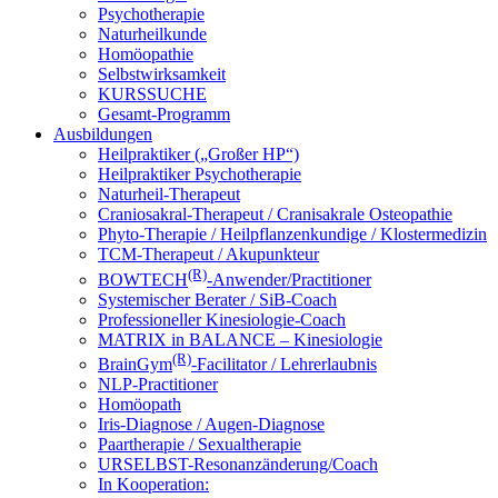
Psychotherapie
Naturheilkunde
Homöopathie
Selbstwirksamkeit
KURSSUCHE
Gesamt-Programm
Ausbildungen
Heilpraktiker („Großer HP“)
Heilpraktiker Psychotherapie
Naturheil-Therapeut
Craniosakral-Therapeut / Cranisakrale Osteopathie
Phyto-Therapie / Heilpflanzenkundige / Klostermedizin
TCM-Therapeut / Akupunkteur
(R)
BOWTECH
-Anwender/Practitioner
Systemischer Berater / SiB-Coach
Professioneller Kinesiologie-Coach
MATRIX in BALANCE – Kinesiologie
(R)
BrainGym
-Facilitator / Lehrerlaubnis
NLP-Practitioner
Homöopath
Iris-Diagnose / Augen-Diagnose
Paartherapie / Sexualtherapie
URSELBST-Resonanzänderung/Coach
In Kooperation: