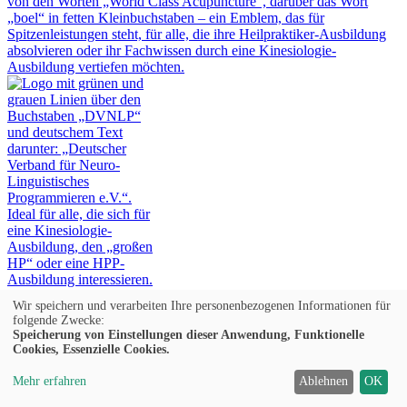
Wir speichern und verarbeiten Ihre personenbezogenen Informationen für
Fachverband der Neuro
folgende Zwecke:
Linguistischen
Speicherung von Einstellungen dieser Anwendung, Funktionelle
Programmierung
Cookies, Essenzielle Cookies.
Mehr erfahren
Ablehnen
OK