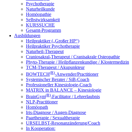
Psychotherapie
Naturheilkunde
Homöopathie
Selbstwirksamkeit
KURSSUCHE
Gesamt-Programm
Ausbildungen
Heilpraktiker („Großer HP“)
Heilpraktiker Psychotherapie
Naturheil-Therapeut
Craniosakral-Therapeut / Cranisakrale Osteopathie
Phyto-Therapie / Heilpflanzenkundige / Klostermedizin
TCM-Therapeut / Akupunkteur
(R)
BOWTECH
-Anwender/Practitioner
Systemischer Berater / SiB-Coach
Professioneller Kinesiologie-Coach
MATRIX in BALANCE – Kinesiologie
(R)
BrainGym
-Facilitator / Lehrerlaubnis
NLP-Practitioner
Homöopath
Iris-Diagnose / Augen-Diagnose
Paartherapie / Sexualtherapie
URSELBST-Resonanzänderung/Coach
In Kooperation: