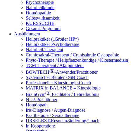
Psychotherapie
Naturheilkunde
Homöopathie
Selbstwirksamkeit
KURSSUCHE
Gesamt-Programm
Ausbildungen
Heilpraktiker („Großer HP“)
Heilpraktiker Psychotherapie
Naturheil-Therapeut
Craniosakral-Therapeut / Cranisakrale Osteopathie
Phyto-Therapie / Heilpflanzenkundige / Klostermedizin
TCM-Therapeut / Akupunkteur
(R)
BOWTECH
-Anwender/Practitioner
Systemischer Berater / SiB-Coach
Professioneller Kinesiologie-Coach
MATRIX in BALANCE – Kinesiologie
(R)
BrainGym
-Facilitator / Lehrerlaubnis
NLP-Practitioner
Homöopath
Iris-Diagnose / Augen-Diagnose
Paartherapie / Sexualtherapie
URSELBST-Resonanzänderung/Coach
In Kooperation: