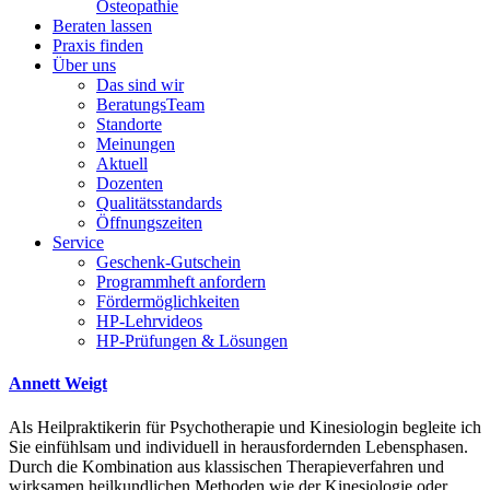
Osteopathie
Beraten lassen
Praxis finden
Über uns
Das sind wir
BeratungsTeam
Standorte
Meinungen
Aktuell
Dozenten
Qualitätsstandards
Öffnungszeiten
Service
Geschenk-Gutschein
Programmheft anfordern
Fördermöglichkeiten
HP-Lehrvideos
HP-Prüfungen & Lösungen
Annett Weigt
Als Heilpraktikerin für Psychotherapie und Kinesiologin begleite ich
Sie einfühlsam und individuell in herausfordernden Lebensphasen.
Durch die Kombination aus klassischen Therapieverfahren und
wirksamen heilkundlichen Methoden wie der Kinesiologie oder