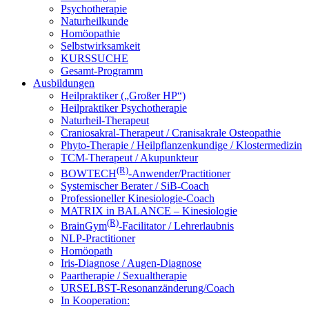
Psychotherapie
Naturheilkunde
Homöopathie
Selbstwirksamkeit
KURSSUCHE
Gesamt-Programm
Ausbildungen
Heilpraktiker („Großer HP“)
Heilpraktiker Psychotherapie
Naturheil-Therapeut
Craniosakral-Therapeut / Cranisakrale Osteopathie
Phyto-Therapie / Heilpflanzenkundige / Klostermedizin
TCM-Therapeut / Akupunkteur
(R)
BOWTECH
-Anwender/Practitioner
Systemischer Berater / SiB-Coach
Professioneller Kinesiologie-Coach
MATRIX in BALANCE – Kinesiologie
(R)
BrainGym
-Facilitator / Lehrerlaubnis
NLP-Practitioner
Homöopath
Iris-Diagnose / Augen-Diagnose
Paartherapie / Sexualtherapie
URSELBST-Resonanzänderung/Coach
In Kooperation: