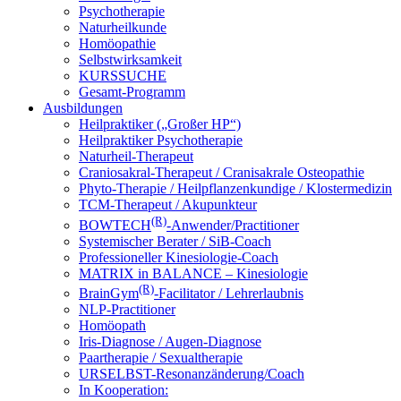
Psychotherapie
Naturheilkunde
Homöopathie
Selbstwirksamkeit
KURSSUCHE
Gesamt-Programm
Ausbildungen
Heilpraktiker („Großer HP“)
Heilpraktiker Psychotherapie
Naturheil-Therapeut
Craniosakral-Therapeut / Cranisakrale Osteopathie
Phyto-Therapie / Heilpflanzenkundige / Klostermedizin
TCM-Therapeut / Akupunkteur
(R)
BOWTECH
-Anwender/Practitioner
Systemischer Berater / SiB-Coach
Professioneller Kinesiologie-Coach
MATRIX in BALANCE – Kinesiologie
(R)
BrainGym
-Facilitator / Lehrerlaubnis
NLP-Practitioner
Homöopath
Iris-Diagnose / Augen-Diagnose
Paartherapie / Sexualtherapie
URSELBST-Resonanzänderung/Coach
In Kooperation: