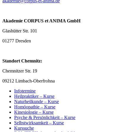
akademie@corpus-et-anima.de
Akademie CORPUS et ANIMA GmbH
Glashütter Str. 101
01277 Dresden
Standort Chemnitz:
Chemnitzer Str. 19
09212 Limbach-Oberfrohna
Infotermine
Heilpraktiker – Kurse
Naturheilkunde – Kurse
Homöopathie – Kurse
Kinesiologie – Kurse
Psyche & Persönlichkeit – Kurse
Selbstwirksamkeit – Kurse
Kurssuche