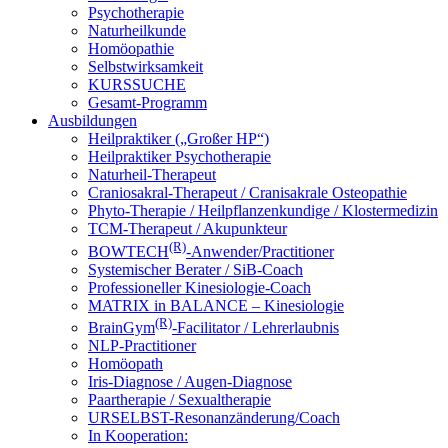
Psychotherapie
Naturheilkunde
Homöopathie
Selbstwirksamkeit
KURSSUCHE
Gesamt-Programm
Ausbildungen
Heilpraktiker („Großer HP“)
Heilpraktiker Psychotherapie
Naturheil-Therapeut
Craniosakral-Therapeut / Cranisakrale Osteopathie
Phyto-Therapie / Heilpflanzenkundige / Klostermedizin
TCM-Therapeut / Akupunkteur
(R)
BOWTECH
-Anwender/Practitioner
Systemischer Berater / SiB-Coach
Professioneller Kinesiologie-Coach
MATRIX in BALANCE – Kinesiologie
(R)
BrainGym
-Facilitator / Lehrerlaubnis
NLP-Practitioner
Homöopath
Iris-Diagnose / Augen-Diagnose
Paartherapie / Sexualtherapie
URSELBST-Resonanzänderung/Coach
In Kooperation: