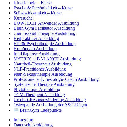
Kinesiologie – Kurse
Psyche & Persönlichkeit – Kurse
Selbstwirksamkeit – Kurse
Kurssuche
BOWTECH-Anwender Ausbildung
Brain-Gym Facilitator Ausbildung
Craniosakral-Therapie Ausbildung
Heilpraktiker Ausbildung
HP für Psychotherapie Ausbildung
Homöopath Ausbildung
Iris-Diagnose Ausbildung
MATRIX in BALANCE Ausbildung
Naturheil-Therapeut Ausbildung
NLP-Practitioner Ausbildung
Paar-/Sexualtherapie Ausbildung
Professioneller Kinesiologie-Coach Ausbildung
Systemische Therapie Ausbildung
Phytotherapie Ausbildung
TCM-Therapeut Ausbildung
Urselbst-Resonanzänderung Ausbildung
Osteopathie Ausbildung der ASO-Rügen
BrainGym-Ladepunkte
Impressum
Datenschutzerklärung