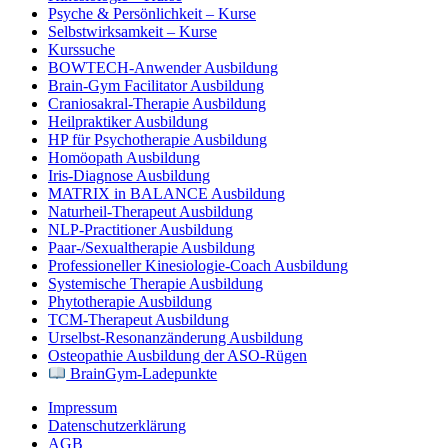
Psyche & Persönlichkeit – Kurse
Selbstwirksamkeit – Kurse
Kurssuche
BOWTECH-Anwender Ausbildung
Brain-Gym Facilitator Ausbildung
Craniosakral-Therapie Ausbildung
Heilpraktiker Ausbildung
HP für Psychotherapie Ausbildung
Homöopath Ausbildung
Iris-Diagnose Ausbildung
MATRIX in BALANCE Ausbildung
Naturheil-Therapeut Ausbildung
NLP-Practitioner Ausbildung
Paar-/Sexualtherapie Ausbildung
Professioneller Kinesiologie-Coach Ausbildung
Systemische Therapie Ausbildung
Phytotherapie Ausbildung
TCM-Therapeut Ausbildung
Urselbst-Resonanzänderung Ausbildung
Osteopathie Ausbildung der ASO-Rügen
BrainGym-Ladepunkte
Impressum
Datenschutzerklärung
AGB