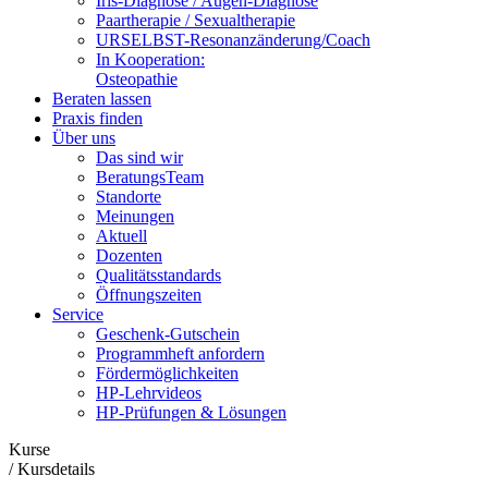
Iris-Diagnose / Augen-Diagnose
Paartherapie / Sexualtherapie
URSELBST-Resonanzänderung/Coach
In Kooperation:
Osteopathie
Beraten lassen
Praxis finden
Über uns
Das sind wir
BeratungsTeam
Standorte
Meinungen
Aktuell
Dozenten
Qualitätsstandards
Öffnungszeiten
Service
Geschenk-Gutschein
Programmheft anfordern
Fördermöglichkeiten
HP-Lehrvideos
HP-Prüfungen & Lösungen
Kurse
/
Kursdetails