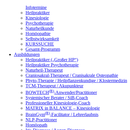
Infotermine
Heilpraktiker
Kinesiologie
Psychotherapie
Naturheilkunde
Homöopathie
Selbstwirksamkeit
KURSSUCHE
Gesamt-Programm
Ausbildungen
Heilpraktiker („Großer HP“)
Heilpraktiker Psychotherapie
Naturheil-Therapeut
Craniosakral-Therapeut / Cranisakrale Osteopathie
Phyto-Therapie / Heilpflanzenkundige / Klostermedizin
TCM-Therapeut / Akupunkteur
(R)
BOWTECH
-Anwender/Practitioner
Systemischer Berater / SiB-Coach
Professioneller Kinesiologie-Coach
MATRIX in BALANCE – Kinesiologie
(R)
BrainGym
-Facilitator / Lehrerlaubnis
NLP-Practitioner
Homöopath