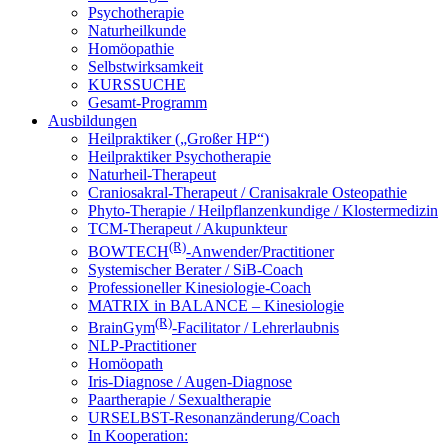
Psychotherapie
Naturheilkunde
Homöopathie
Selbstwirksamkeit
KURSSUCHE
Gesamt-Programm
Ausbildungen
Heilpraktiker („Großer HP“)
Heilpraktiker Psychotherapie
Naturheil-Therapeut
Craniosakral-Therapeut / Cranisakrale Osteopathie
Phyto-Therapie / Heilpflanzenkundige / Klostermedizin
TCM-Therapeut / Akupunkteur
(R)
BOWTECH
-Anwender/Practitioner
Systemischer Berater / SiB-Coach
Professioneller Kinesiologie-Coach
MATRIX in BALANCE – Kinesiologie
(R)
BrainGym
-Facilitator / Lehrerlaubnis
NLP-Practitioner
Homöopath
Iris-Diagnose / Augen-Diagnose
Paartherapie / Sexualtherapie
URSELBST-Resonanzänderung/Coach
In Kooperation: