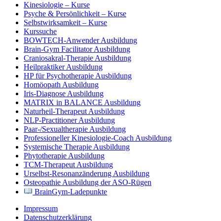
Kinesiologie – Kurse
Psyche & Persönlichkeit – Kurse
Selbstwirksamkeit – Kurse
Kurssuche
BOWTECH-Anwender Ausbildung
Brain-Gym Facilitator Ausbildung
Craniosakral-Therapie Ausbildung
Heilpraktiker Ausbildung
HP für Psychotherapie Ausbildung
Homöopath Ausbildung
Iris-Diagnose Ausbildung
MATRIX in BALANCE Ausbildung
Naturheil-Therapeut Ausbildung
NLP-Practitioner Ausbildung
Paar-/Sexualtherapie Ausbildung
Professioneller Kinesiologie-Coach Ausbildung
Systemische Therapie Ausbildung
Phytotherapie Ausbildung
TCM-Therapeut Ausbildung
Urselbst-Resonanzänderung Ausbildung
Osteopathie Ausbildung der ASO-Rügen
BrainGym-Ladepunkte
Impressum
Datenschutzerklärung