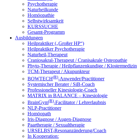
Psychotherapie
Naturheilkunde
Homöopathie
Selbstwirksamkeit
KURSSUCHE
Gesamt-Programm
Ausbildungen
Heilpraktiker („Großer HP“)
Heilpraktiker Psychotherapie
Naturheil-Therapeut
Craniosakral-Therapeut / Cranisakrale Osteopathie
Phyto-Therapie / Heilpflanzenkundige / Klostermedizin
TCM-Therapeut / Akupunkteur
(R)
BOWTECH
-Anwender/Practitioner
Systemischer Berater / SiB-Coach
Professioneller Kinesiologie-Coach
MATRIX in BALANCE – Kinesiologie
(R)
BrainGym
-Facilitator / Lehrerlaubnis
NLP-Practitioner
Homöopath
Iris-Diagnose / Augen-Diagnose
Paartherapie / Sexualtherapie
URSELBST-Resonanzänderung/Coach
In Kooperation: