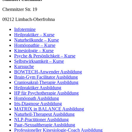
Chemnitzer Str. 19
09212 Limbach-Oberfrohna
Infotermine
Heilpraktiker – Kurse
Naturheilkunde – Kurse
Homöopathie – Kurse
Kinesiologie – Kurse
Psyche & Persönlichkeit – Kurse
Selbstwirksamkeit – Kurse
Kurssuche
BOWTECH-Anwender Ausbildung
Brain-Gym Facilitator Ausbildung
Craniosakral-Therapie Ausbildung
Heilpraktiker Ausbildung
HP für Psychotherapie Ausbildung
Homöopath Ausbildung
Iris-Diagnose Ausbildung
MATRIX in BALANCE Ausbildung
Naturheil-Therapeut Ausbildung
NLP-Practitioner Ausbildung
Paar-/Sexualtherapie Ausbildung
Professioneller Kinesiologie-Coach Ausbildung