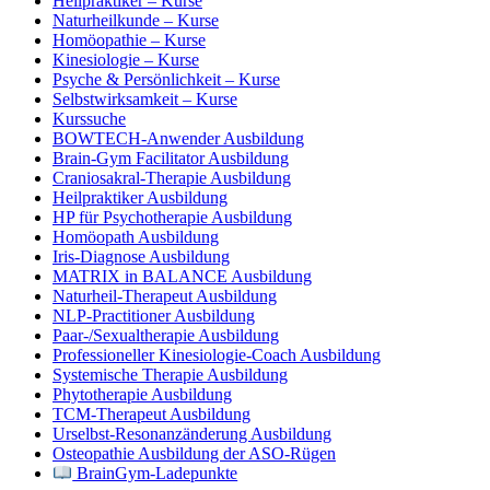
Heilpraktiker – Kurse
Naturheilkunde – Kurse
Homöopathie – Kurse
Kinesiologie – Kurse
Psyche & Persönlichkeit – Kurse
Selbstwirksamkeit – Kurse
Kurssuche
BOWTECH-Anwender Ausbildung
Brain-Gym Facilitator Ausbildung
Craniosakral-Therapie Ausbildung
Heilpraktiker Ausbildung
HP für Psychotherapie Ausbildung
Homöopath Ausbildung
Iris-Diagnose Ausbildung
MATRIX in BALANCE Ausbildung
Naturheil-Therapeut Ausbildung
NLP-Practitioner Ausbildung
Paar-/Sexualtherapie Ausbildung
Professioneller Kinesiologie-Coach Ausbildung
Systemische Therapie Ausbildung
Phytotherapie Ausbildung
TCM-Therapeut Ausbildung
Urselbst-Resonanzänderung Ausbildung
Osteopathie Ausbildung der ASO-Rügen
BrainGym-Ladepunkte