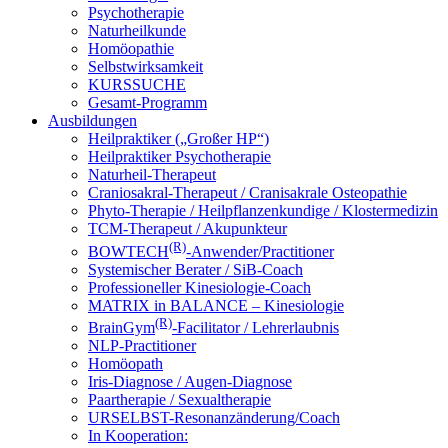
Psychotherapie
Naturheilkunde
Homöopathie
Selbstwirksamkeit
KURSSUCHE
Gesamt-Programm
Ausbildungen
Heilpraktiker („Großer HP“)
Heilpraktiker Psychotherapie
Naturheil-Therapeut
Craniosakral-Therapeut / Cranisakrale Osteopathie
Phyto-Therapie / Heilpflanzenkundige / Klostermedizin
TCM-Therapeut / Akupunkteur
(R)
BOWTECH
-Anwender/Practitioner
Systemischer Berater / SiB-Coach
Professioneller Kinesiologie-Coach
MATRIX in BALANCE – Kinesiologie
(R)
BrainGym
-Facilitator / Lehrerlaubnis
NLP-Practitioner
Homöopath
Iris-Diagnose / Augen-Diagnose
Paartherapie / Sexualtherapie
URSELBST-Resonanzänderung/Coach
In Kooperation: