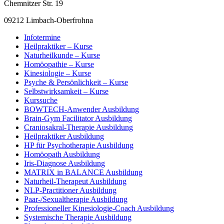
Chemnitzer Str. 19
09212 Limbach-Oberfrohna
Infotermine
Heilpraktiker – Kurse
Naturheilkunde – Kurse
Homöopathie – Kurse
Kinesiologie – Kurse
Psyche & Persönlichkeit – Kurse
Selbstwirksamkeit – Kurse
Kurssuche
BOWTECH-Anwender Ausbildung
Brain-Gym Facilitator Ausbildung
Craniosakral-Therapie Ausbildung
Heilpraktiker Ausbildung
HP für Psychotherapie Ausbildung
Homöopath Ausbildung
Iris-Diagnose Ausbildung
MATRIX in BALANCE Ausbildung
Naturheil-Therapeut Ausbildung
NLP-Practitioner Ausbildung
Paar-/Sexualtherapie Ausbildung
Professioneller Kinesiologie-Coach Ausbildung
Systemische Therapie Ausbildung