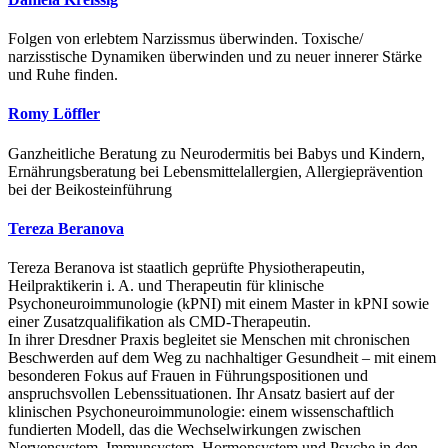
Folgen von erlebtem Narzissmus überwinden. Toxische/
narzisstische Dynamiken überwinden und zu neuer innerer Stärke
und Ruhe finden.
Romy Löffler
Ganzheitliche Beratung zu Neurodermitis bei Babys und Kindern,
Ernährungsberatung bei Lebensmittelallergien, Allergieprävention
bei der Beikosteinführung
Tereza Beranova
Tereza Beranova ist staatlich geprüfte Physiotherapeutin,
Heilpraktikerin i. A. und Therapeutin für klinische
Psychoneuroimmunologie (kPNI) mit einem Master in kPNI sowie
einer Zusatzqualifikation als CMD-Therapeutin.
In ihrer Dresdner Praxis begleitet sie Menschen mit chronischen
Beschwerden auf dem Weg zu nachhaltiger Gesundheit – mit einem
besonderen Fokus auf Frauen in Führungspositionen und
anspruchsvollen Lebenssituationen. Ihr Ansatz basiert auf der
klinischen Psychoneuroimmunologie: einem wissenschaftlich
fundierten Modell, das die Wechselwirkungen zwischen
Nervensystem, Immunsystem, Hormonsystem und Psyche in den