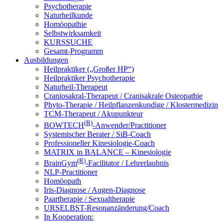
Psychotherapie
Naturheilkunde
Homöopathie
Selbstwirksamkeit
KURSSUCHE
Gesamt-Programm
Ausbildungen
Heilpraktiker („Großer HP“)
Heilpraktiker Psychotherapie
Naturheil-Therapeut
Craniosakral-Therapeut / Cranisakrale Osteopathie
Phyto-Therapie / Heilpflanzenkundige / Klostermedizin
TCM-Therapeut / Akupunkteur
(R)
BOWTECH
-Anwender/Practitioner
Systemischer Berater / SiB-Coach
Professioneller Kinesiologie-Coach
MATRIX in BALANCE – Kinesiologie
(R)
BrainGym
-Facilitator / Lehrerlaubnis
NLP-Practitioner
Homöopath
Iris-Diagnose / Augen-Diagnose
Paartherapie / Sexualtherapie
URSELBST-Resonanzänderung/Coach
In Kooperation: