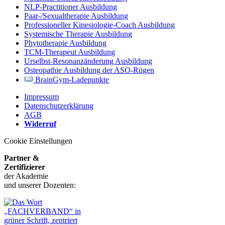
NLP-Practitioner Ausbildung
Paar-/Sexualtherapie Ausbildung
Professioneller Kinesiologie-Coach Ausbildung
Systemische Therapie Ausbildung
Phytotherapie Ausbildung
TCM-Therapeut Ausbildung
Urselbst-Resonanzänderung Ausbildung
Osteopathie Ausbildung der ASO-Rügen
BrainGym-Ladepunkte
Impressum
Datenschutzerklärung
AGB
Widerruf
Cookie Einstellungen
Partner &
Zertifizierer
der Akademie
und unserer Dozenten: