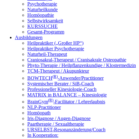
Psychotherapie
Naturheilkunde
Homöopathie
Selbstwirksamkeit
KURSSUCHE
Gesamt-Programm
Ausbildungen
Heilpraktiker („Großer HP“)
Heilpraktiker Psychotherapie
Naturheil-Therapeut
Craniosakral-Therapeut / Cranisakrale Osteopathie
Phyto-Therapie / Heilpflanzenkundige / Klostermedizin
TCM-Therapeut / Akupunkteur
(R)
BOWTECH
-Anwender/Practitioner
Systemischer Berater / SiB-Coach
Professioneller Kinesiologie-Coach
MATRIX in BALANCE – Kinesiologie
(R)
BrainGym
-Facilitator / Lehrerlaubnis
NLP-Practitioner
Homöopath
Iris-Diagnose / Augen-Diagnose
Paartherapie / Sexualtherapie
URSELBST-Resonanzänderung/Coach
In Kooperation: