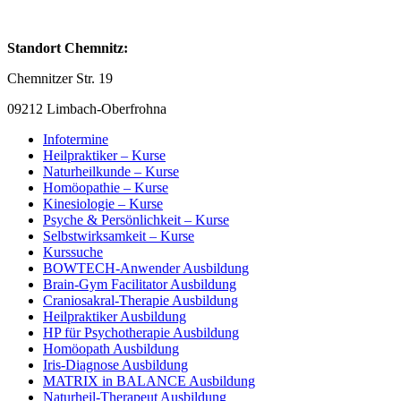
Standort Chemnitz:
Chemnitzer Str. 19
09212 Limbach-Oberfrohna
Infotermine
Heilpraktiker – Kurse
Naturheilkunde – Kurse
Homöopathie – Kurse
Kinesiologie – Kurse
Psyche & Persönlichkeit – Kurse
Selbstwirksamkeit – Kurse
Kurssuche
BOWTECH-Anwender Ausbildung
Brain-Gym Facilitator Ausbildung
Craniosakral-Therapie Ausbildung
Heilpraktiker Ausbildung
HP für Psychotherapie Ausbildung
Homöopath Ausbildung
Iris-Diagnose Ausbildung
MATRIX in BALANCE Ausbildung
Naturheil-Therapeut Ausbildung