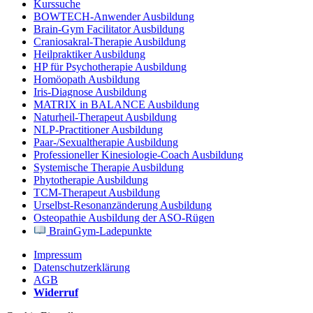
Kurssuche
BOWTECH-Anwender Ausbildung
Brain-Gym Facilitator Ausbildung
Craniosakral-Therapie Ausbildung
Heilpraktiker Ausbildung
HP für Psychotherapie Ausbildung
Homöopath Ausbildung
Iris-Diagnose Ausbildung
MATRIX in BALANCE Ausbildung
Naturheil-Therapeut Ausbildung
NLP-Practitioner Ausbildung
Paar-/Sexualtherapie Ausbildung
Professioneller Kinesiologie-Coach Ausbildung
Systemische Therapie Ausbildung
Phytotherapie Ausbildung
TCM-Therapeut Ausbildung
Urselbst-Resonanzänderung Ausbildung
Osteopathie Ausbildung der ASO-Rügen
BrainGym-Ladepunkte
Impressum
Datenschutzerklärung
AGB
Widerruf