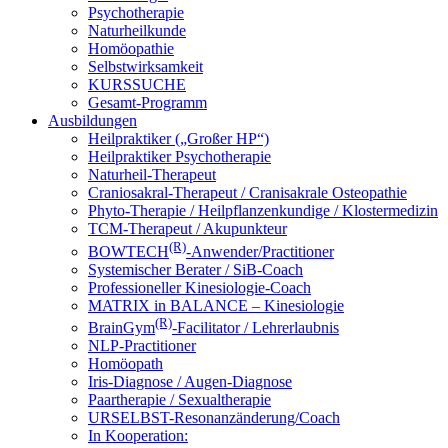
Psychotherapie
Naturheilkunde
Homöopathie
Selbstwirksamkeit
KURSSUCHE
Gesamt-Programm
Ausbildungen
Heilpraktiker („Großer HP“)
Heilpraktiker Psychotherapie
Naturheil-Therapeut
Craniosakral-Therapeut / Cranisakrale Osteopathie
Phyto-Therapie / Heilpflanzenkundige / Klostermedizin
TCM-Therapeut / Akupunkteur
(R)
BOWTECH
-Anwender/Practitioner
Systemischer Berater / SiB-Coach
Professioneller Kinesiologie-Coach
MATRIX in BALANCE – Kinesiologie
(R)
BrainGym
-Facilitator / Lehrerlaubnis
NLP-Practitioner
Homöopath
Iris-Diagnose / Augen-Diagnose
Paartherapie / Sexualtherapie
URSELBST-Resonanzänderung/Coach
In Kooperation: