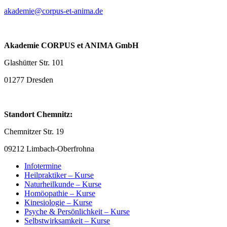
akademie@corpus-et-anima.de
Akademie CORPUS et ANIMA GmbH
Glashütter Str. 101
01277 Dresden
Standort Chemnitz:
Chemnitzer Str. 19
09212 Limbach-Oberfrohna
Infotermine
Heilpraktiker – Kurse
Naturheilkunde – Kurse
Homöopathie – Kurse
Kinesiologie – Kurse
Psyche & Persönlichkeit – Kurse
Selbstwirksamkeit – Kurse