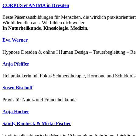
CORPUS et ANIMA in Dresden
Beste Päsenzausbildungen für Menschen, die wirklich praxisorientiert
Wir bilden dich aus. Wir bilden dich weiter.
In Naturheilkunde, Kinesiologie, Medizin.
Eva Werner
Hypnose Dresden & online I Human Design – Trauerbegleitung – Resi
Anja Pfeiffer
Heilpraktikerin mit Fokus Schmerztherapie, Hormone und Schilddrü
Susen Bischoff
Praxis für Natur- und Frauenheilkunde
Anja Hocher
Sandy Rimbeck & Mirko Fischer
Traditionelle chinesische Medizin (Akupunktur, Schröpfen, Injektio