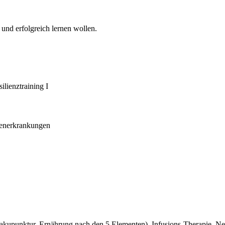
 und erfolgreich lernen wollen.
lienztraining I
senerkrankungen
nsakupunktur, Ernährung nach den 5 Elementen), Infusions-Therapie, N