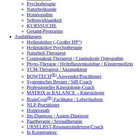
Psychotherapie
Naturheilkunde
Homöopathie
Selbstwirksamkeit
KURSSUCHE
Gesamt-Programm
Ausbildungen
Heilpraktiker („Großer HP“)
Heilpraktiker Psychotherapie
Naturheil-Therapeut
Craniosakral-Therapeut / Cranisakrale Osteopathie
Phyto-Therapie / Heilpflanzenkundige / Klostermedizin
TCM-Therapeut / Akupunkteur
(R)
BOWTECH
-Anwender/Practitioner
Systemischer Berater / SiB-Coach
Professioneller Kinesiologie-Coach
MATRIX in BALANCE – Kinesiologie
(R)
BrainGym
-Facilitator / Lehrerlaubnis
NLP-Practitioner
Homöopath
Iris-Diagnose / Augen-Diagnose
Paartherapie / Sexualtherapie
URSELBST-Resonanzänderung/Coach
In Kooperation: