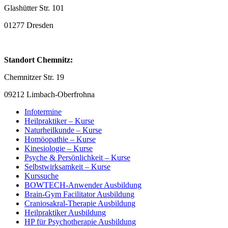
Glashütter Str. 101
01277 Dresden
Standort Chemnitz:
Chemnitzer Str. 19
09212 Limbach-Oberfrohna
Infotermine
Heilpraktiker – Kurse
Naturheilkunde – Kurse
Homöopathie – Kurse
Kinesiologie – Kurse
Psyche & Persönlichkeit – Kurse
Selbstwirksamkeit – Kurse
Kurssuche
BOWTECH-Anwender Ausbildung
Brain-Gym Facilitator Ausbildung
Craniosakral-Therapie Ausbildung
Heilpraktiker Ausbildung
HP für Psychotherapie Ausbildung