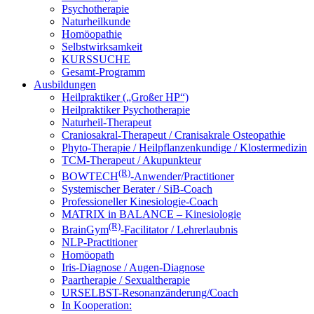
Psychotherapie
Naturheilkunde
Homöopathie
Selbstwirksamkeit
KURSSUCHE
Gesamt-Programm
Ausbildungen
Heilpraktiker („Großer HP“)
Heilpraktiker Psychotherapie
Naturheil-Therapeut
Craniosakral-Therapeut / Cranisakrale Osteopathie
Phyto-Therapie / Heilpflanzenkundige / Klostermedizin
TCM-Therapeut / Akupunkteur
(R)
BOWTECH
-Anwender/Practitioner
Systemischer Berater / SiB-Coach
Professioneller Kinesiologie-Coach
MATRIX in BALANCE – Kinesiologie
(R)
BrainGym
-Facilitator / Lehrerlaubnis
NLP-Practitioner
Homöopath
Iris-Diagnose / Augen-Diagnose
Paartherapie / Sexualtherapie
URSELBST-Resonanzänderung/Coach
In Kooperation: