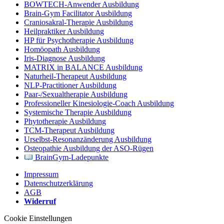
BOWTECH-Anwender Ausbildung
Brain-Gym Facilitator Ausbildung
Craniosakral-Therapie Ausbildung
Heilpraktiker Ausbildung
HP für Psychotherapie Ausbildung
Homöopath Ausbildung
Iris-Diagnose Ausbildung
MATRIX in BALANCE Ausbildung
Naturheil-Therapeut Ausbildung
NLP-Practitioner Ausbildung
Paar-/Sexualtherapie Ausbildung
Professioneller Kinesiologie-Coach Ausbildung
Systemische Therapie Ausbildung
Phytotherapie Ausbildung
TCM-Therapeut Ausbildung
Urselbst-Resonanzänderung Ausbildung
Osteopathie Ausbildung der ASO-Rügen
BrainGym-Ladepunkte
Impressum
Datenschutzerklärung
AGB
Widerruf
Cookie Einstellungen