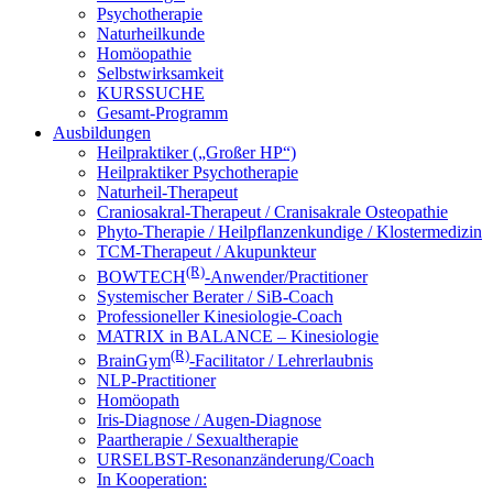
Psychotherapie
Naturheilkunde
Homöopathie
Selbstwirksamkeit
KURSSUCHE
Gesamt-Programm
Ausbildungen
Heilpraktiker („Großer HP“)
Heilpraktiker Psychotherapie
Naturheil-Therapeut
Craniosakral-Therapeut / Cranisakrale Osteopathie
Phyto-Therapie / Heilpflanzenkundige / Klostermedizin
TCM-Therapeut / Akupunkteur
(R)
BOWTECH
-Anwender/Practitioner
Systemischer Berater / SiB-Coach
Professioneller Kinesiologie-Coach
MATRIX in BALANCE – Kinesiologie
(R)
BrainGym
-Facilitator / Lehrerlaubnis
NLP-Practitioner
Homöopath
Iris-Diagnose / Augen-Diagnose
Paartherapie / Sexualtherapie
URSELBST-Resonanzänderung/Coach
In Kooperation: