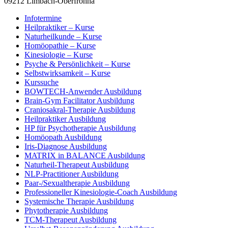
09212 Limbach-Oberfrohna
Infotermine
Heilpraktiker – Kurse
Naturheilkunde – Kurse
Homöopathie – Kurse
Kinesiologie – Kurse
Psyche & Persönlichkeit – Kurse
Selbstwirksamkeit – Kurse
Kurssuche
BOWTECH-Anwender Ausbildung
Brain-Gym Facilitator Ausbildung
Craniosakral-Therapie Ausbildung
Heilpraktiker Ausbildung
HP für Psychotherapie Ausbildung
Homöopath Ausbildung
Iris-Diagnose Ausbildung
MATRIX in BALANCE Ausbildung
Naturheil-Therapeut Ausbildung
NLP-Practitioner Ausbildung
Paar-/Sexualtherapie Ausbildung
Professioneller Kinesiologie-Coach Ausbildung
Systemische Therapie Ausbildung
Phytotherapie Ausbildung
TCM-Therapeut Ausbildung