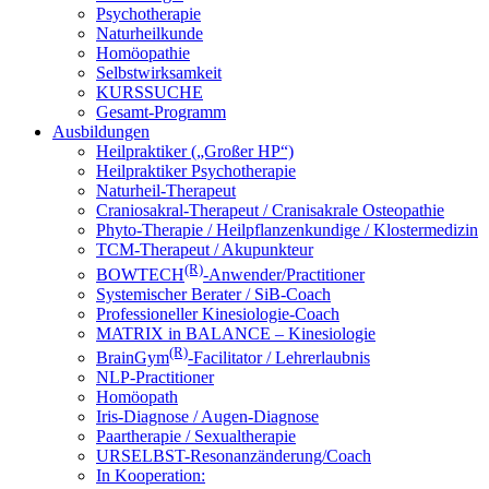
Psychotherapie
Naturheilkunde
Homöopathie
Selbstwirksamkeit
KURSSUCHE
Gesamt-Programm
Ausbildungen
Heilpraktiker („Großer HP“)
Heilpraktiker Psychotherapie
Naturheil-Therapeut
Craniosakral-Therapeut / Cranisakrale Osteopathie
Phyto-Therapie / Heilpflanzenkundige / Klostermedizin
TCM-Therapeut / Akupunkteur
(R)
BOWTECH
-Anwender/Practitioner
Systemischer Berater / SiB-Coach
Professioneller Kinesiologie-Coach
MATRIX in BALANCE – Kinesiologie
(R)
BrainGym
-Facilitator / Lehrerlaubnis
NLP-Practitioner
Homöopath
Iris-Diagnose / Augen-Diagnose
Paartherapie / Sexualtherapie
URSELBST-Resonanzänderung/Coach
In Kooperation: