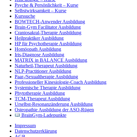
Psyche & Persönlichkeit – Kurse
Selbstwirksamkeit – Kurse
Kurssuche
BOWTECH-Anwender Ausbildung
Brain-Gym Facilitator Ausbildung
Craniosakral-Therapie Ausbildung
Heilpraktiker Ausbildung
HP für Psychotherapie Ausbildung
Homöopath Ausbildung
Iris-Diagnose Ausbildung
MATRIX in BALANCE Ausbildung
Naturheil-Therapeut Ausbildung
NLP-Practitioner Ausbildung
Paar-/Sexualtherapie Ausbildung
Professioneller Kinesiologie-Coach Ausbildung
Systemische Therapie Ausbildung
Phytotherapie Ausbildung
TCM-Therapeut Ausbildung
Urselbst-Resonanzänderung Ausbildung
Osteopathie Ausbildung der ASO-Rügen
BrainGym-Ladepunkte
Impressum
Datenschutzerklärung
AGB