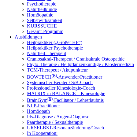
Psychotherapie
Naturheilkunde
Homöopathie
Selbstwirksamkeit
KURSSUCHE
Gesamt-Programm
Ausbildungen
Heilpraktiker („Großer HP“)
Heilpraktiker Psychotherapie
Naturheil-Therapeut
Craniosakral-Therapeut / Cranisakrale Osteopathie
Phyto-Therapie / Heilpflanzenkundige / Klostermedizin
TCM-Therapeut / Akupunkteur
(R)
BOWTECH
-Anwender/Practitioner
Systemischer Berater / SiB-Coach
Professioneller Kinesiologie-Coach
MATRIX in BALANCE – Kinesiologie
(R)
BrainGym
-Facilitator / Lehrerlaubnis
NLP-Practitioner
Homöopath
Iris-Diagnose / Augen-Diagnose
Paartherapie / Sexualtherapie
URSELBST-Resonanzänderung/Coach
In Kooperation: