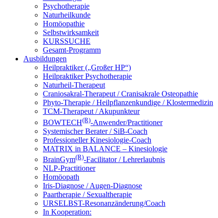
Psychotherapie
Naturheilkunde
Homöopathie
Selbstwirksamkeit
KURSSUCHE
Gesamt-Programm
Ausbildungen
Heilpraktiker („Großer HP“)
Heilpraktiker Psychotherapie
Naturheil-Therapeut
Craniosakral-Therapeut / Cranisakrale Osteopathie
Phyto-Therapie / Heilpflanzenkundige / Klostermedizin
TCM-Therapeut / Akupunkteur
(R)
BOWTECH
-Anwender/Practitioner
Systemischer Berater / SiB-Coach
Professioneller Kinesiologie-Coach
MATRIX in BALANCE – Kinesiologie
(R)
BrainGym
-Facilitator / Lehrerlaubnis
NLP-Practitioner
Homöopath
Iris-Diagnose / Augen-Diagnose
Paartherapie / Sexualtherapie
URSELBST-Resonanzänderung/Coach
In Kooperation: