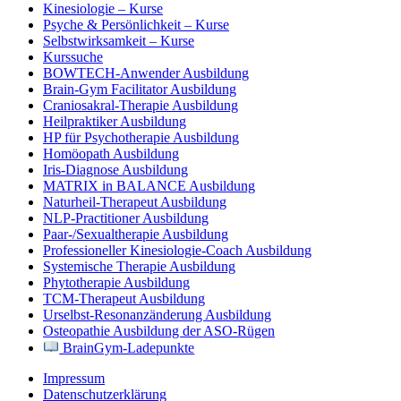
Kinesiologie – Kurse
Psyche & Persönlichkeit – Kurse
Selbstwirksamkeit – Kurse
Kurssuche
BOWTECH-Anwender Ausbildung
Brain-Gym Facilitator Ausbildung
Craniosakral-Therapie Ausbildung
Heilpraktiker Ausbildung
HP für Psychotherapie Ausbildung
Homöopath Ausbildung
Iris-Diagnose Ausbildung
MATRIX in BALANCE Ausbildung
Naturheil-Therapeut Ausbildung
NLP-Practitioner Ausbildung
Paar-/Sexualtherapie Ausbildung
Professioneller Kinesiologie-Coach Ausbildung
Systemische Therapie Ausbildung
Phytotherapie Ausbildung
TCM-Therapeut Ausbildung
Urselbst-Resonanzänderung Ausbildung
Osteopathie Ausbildung der ASO-Rügen
BrainGym-Ladepunkte
Impressum
Datenschutzerklärung