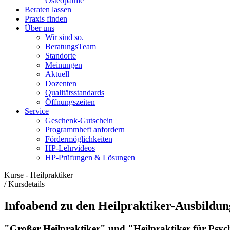
Osteopathie
Beraten lassen
Praxis finden
Über uns
Wir sind so.
BeratungsTeam
Standorte
Meinungen
Aktuell
Dozenten
Qualitätsstandards
Öffnungszeiten
Service
Geschenk-Gutschein
Programmheft anfordern
Fördermöglichkeiten
HP-Lehrvideos
HP-Prüfungen & Lösungen
Kurse - Heilpraktiker
/
Kursdetails
Infoabend zu den Heilpraktiker-Ausbildu
"Großer Heilpraktiker" und "Heilpraktiker für Psyc