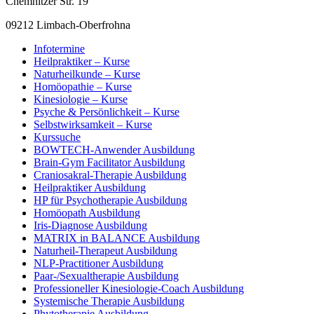
Chemnitzer Str. 19
09212 Limbach-Oberfrohna
Infotermine
Heilpraktiker – Kurse
Naturheilkunde – Kurse
Homöopathie – Kurse
Kinesiologie – Kurse
Psyche & Persönlichkeit – Kurse
Selbstwirksamkeit – Kurse
Kurssuche
BOWTECH-Anwender Ausbildung
Brain-Gym Facilitator Ausbildung
Craniosakral-Therapie Ausbildung
Heilpraktiker Ausbildung
HP für Psychotherapie Ausbildung
Homöopath Ausbildung
Iris-Diagnose Ausbildung
MATRIX in BALANCE Ausbildung
Naturheil-Therapeut Ausbildung
NLP-Practitioner Ausbildung
Paar-/Sexualtherapie Ausbildung
Professioneller Kinesiologie-Coach Ausbildung
Systemische Therapie Ausbildung
Phytotherapie Ausbildung