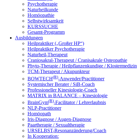
Psychotherapie
Naturheilkunde
Homöopathie
Selbstwirksamkeit
KURSSUCHE
Gesamt-Programm
Ausbildungen
Heilpraktiker („Großer HP“)
Heilpraktiker Psychotherapie
Naturheil-Therapeut
Craniosakral-Therapeut / Cranisakrale Osteopathie
Phyto-Therapie / Heilpflanzenkundige / Klostermedizin
TCM-Therapeut / Akupunkteur
(R)
BOWTECH
-Anwender/Practitioner
Systemischer Berater / SiB-Coach
Professioneller Kinesiologie-Coach
MATRIX in BALANCE – Kinesiologie
(R)
BrainGym
-Facilitator / Lehrerlaubnis
NLP-Practitioner
Homöopath
Iris-Diagnose / Augen-Diagnose
Paartherapie / Sexualtherapie
URSELBST-Resonanzänderung/Coach
In Kooperation: