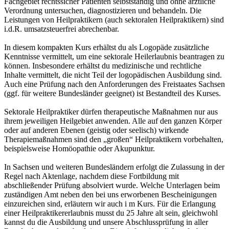
Fachgebiet rechtssicher Patienten selbstständig und ohne ärztliche
Verordnung untersuchen, diagnostizieren und behandeln. Die
Leistungen von Heilpraktikern (auch sektoralen Heilpraktikern) sind
i.d.R. umsatzsteuerfrei abrechenbar.
In diesem kompakten Kurs erhältst du als Logopäde zusätzliche
Kenntnisse vermittelt, um eine sektorale Heilerlaubnis beantragen zu
können. Insbesondere erhältst du medizinische und rechtliche
Inhalte vermittelt, die nicht Teil der logopädischen Ausbildung sind.
Auch eine Prüfung nach den Anforderungen des Freistaates Sachsen
(ggf. für weitere Bundesländer geeignet) ist Bestandteil des Kurses.
Sektorale Heilpraktiker dürfen therapeutische Maßnahmen nur aus
ihrem jeweiligen Heilgebiet anwenden. Alle auf den ganzen Körper
oder auf anderen Ebenen (geistig oder seelisch) wirkende
Therapiemaßnahmen sind den „großen“ Heilpraktikern vorbehalten,
beispielsweise Homöopathie oder Akupunktur.
In Sachsen und weiteren Bundesländern erfolgt die Zulassung in der
Regel nach Aktenlage, nachdem diese Fortbildung mit
abschließender Prüfung absolviert wurde. Welche Unterlagen beim
zuständigen Amt neben den bei uns erworbenen Bescheinigungen
einzureichen sind, erläutern wir auch i m Kurs. Für die Erlangung
einer Heilpraktikererlaubnis musst du 25 Jahre alt sein, gleichwohl
kannst du die Ausbildung und unsere Abschlussprüfung in aller