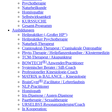
Psychotherapie
Naturheilkunde
Homöopathie
Selbstwirksamkeit
KURSSUCHE
Gesamt-Programm
Ausbildungen
Heilpraktiker („Großer HP“)
Heilpraktiker Psychotherapie
Naturheil-Therapeut
Craniosakral-Therapeut / Cranisakrale Osteopathie
Phyto-Therapie / Heilpflanzenkundige / Klostermedizin
TCM-Therapeut / Akupunkteur
(R)
BOWTECH
-Anwender/Practitioner
Systemischer Berater / SiB-Coach
Professioneller Kinesiologie-Coach
MATRIX in BALANCE – Kinesiologie
(R)
BrainGym
-Facilitator / Lehrerlaubnis
NLP-Practitioner
Homöopath
Iris-Diagnose / Augen-Diagnose
Paartherapie / Sexualtherapie
URSELBST-Resonanzänderung/Coach
In Kooperation: