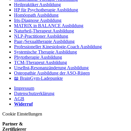
Heilpraktiker Ausbildung
HP für Psychotherapie Ausbildung
Homöopath Ausbildung
Iris-Diagnose Ausbildung
MATRIX in BALANCE Ausbildung
Naturheil-Therapeut Ausbildung
NLP-Practitioner Ausbildung
Paar-/Sexualtherapie Ausbildung
Professioneller Kinesiologie-Coach Ausbildung
Systemische Therapie Ausbildung
Phytotherapie Ausbildung
TCM-Therapeut Ausbildung
Urselbst-Resonanzänderung Ausbildung
Osteopathie Ausbildung der ASO-Rügen
📖 BrainGym-Ladepunkte
Impressum
Datenschutzerklärung
AGB
Widerruf
Cookie Einstellungen
Partner &
Zertifizierer