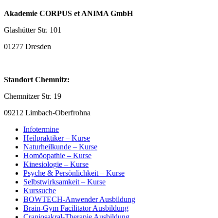
Akademie CORPUS et ANIMA GmbH
Glashütter Str. 101
01277 Dresden
Standort Chemnitz:
Chemnitzer Str. 19
09212 Limbach-Oberfrohna
Infotermine
Heilpraktiker – Kurse
Naturheilkunde – Kurse
Homöopathie – Kurse
Kinesiologie – Kurse
Psyche & Persönlichkeit – Kurse
Selbstwirksamkeit – Kurse
Kurssuche
BOWTECH-Anwender Ausbildung
Brain-Gym Facilitator Ausbildung
Craniosakral-Therapie Ausbildung