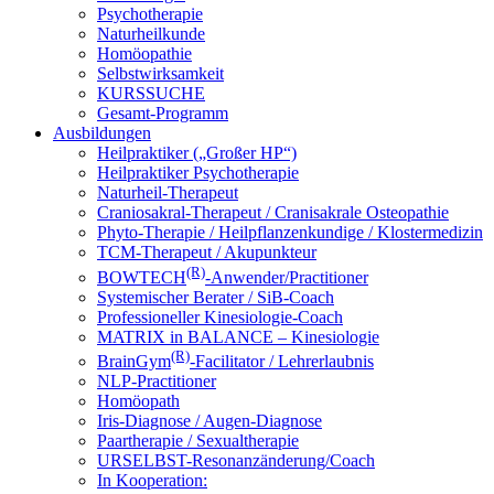
Psychotherapie
Naturheilkunde
Homöopathie
Selbstwirksamkeit
KURSSUCHE
Gesamt-Programm
Ausbildungen
Heilpraktiker („Großer HP“)
Heilpraktiker Psychotherapie
Naturheil-Therapeut
Craniosakral-Therapeut / Cranisakrale Osteopathie
Phyto-Therapie / Heilpflanzenkundige / Klostermedizin
TCM-Therapeut / Akupunkteur
(R)
BOWTECH
-Anwender/Practitioner
Systemischer Berater / SiB-Coach
Professioneller Kinesiologie-Coach
MATRIX in BALANCE – Kinesiologie
(R)
BrainGym
-Facilitator / Lehrerlaubnis
NLP-Practitioner
Homöopath
Iris-Diagnose / Augen-Diagnose
Paartherapie / Sexualtherapie
URSELBST-Resonanzänderung/Coach
In Kooperation: